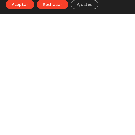
Aceptar
Rechazar
Ajustes
La participación está abierta hasta el
15 de septiembre
,
y se dirige a personas de
65 años en adelante
que
quieran compartir sus textos en forma de poema o
microrrelato. Una oportunidad no solo para escribir, sino
también para disfrutar, recordar, imaginar y dejar huella.
Contacto:
+34 985 102 251
fundacion@fbcajastur.es
Acceso usuarios
Aviso legal