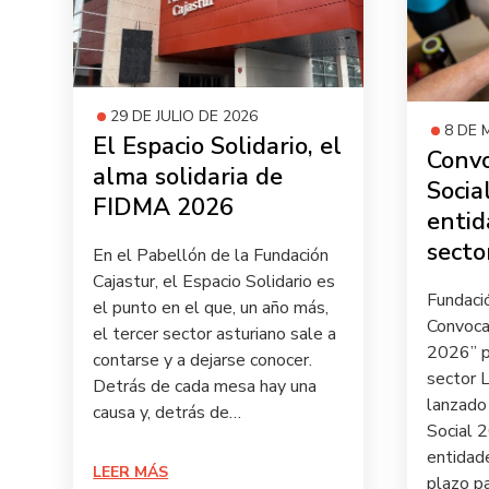
29 DE JULIO DE 2026
8 DE 
El Espacio Solidario, el
Convo
alma solidaria de
Socia
FIDMA 2026
entid
secto
En el Pabellón de la Fundación
Cajastur, el Espacio Solidario es
Fundaci
el punto en el que, un año más,
Convocat
el tercer sector asturiano sale a
2026” p
contarse y a dejarse conocer.
sector L
Detrás de cada mesa hay una
lanzado 
causa y, detrás de…
Social 2
entidade
LEER MÁS
plazo p