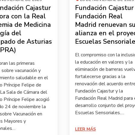
ndación Cajastur
Fundación Cajastur
ora con la Real
Fundación Real
mia de Medicina
Madrid renuevan s
ugía del
alianza en el proye
ipado de Asturias
Escuelas Sensorial
PRA)
El compromiso con la inclusi
la educación en valores y la
bran las primeras
eliminación de barreras vuel
s sobre vacunación y
fortalecerse gracias a la
imiento saludable en el
renovación del acuerdo entre
o Príncipe Felipe de
Fundación Cajastur y la
 La Sala de Cámara del
Fundación Real Madrid para 
o Príncipe Felipe acogió
desarrollo conjunto del pro
do 24 de noviembre la
Escuelas Sensoriales.…
 sobre Vacunación en
s Mayores y
onales…
LEER MÁS