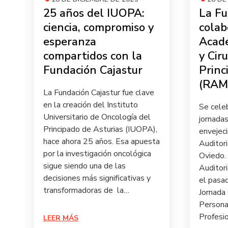
25 años del IUOPA:
La Fu
ciencia, compromiso y
colab
esperanza
Acade
compartidos con la
y Cir
Fundación Cajastur
Princ
(RAM
La Fundación Cajastur fue clave
en la creación del Instituto
Se cele
Universitario de Oncología del
jornada
Principado de Asturias (IUOPA),
envejec
hace ahora 25 años. Esa apuesta
Auditori
por la investigación oncológica
Oviedo.
sigue siendo una de las
Auditori
decisiones más significativas y
el pasa
transformadoras de la…
Jornada
Persona
Profesi
LEER MÁS