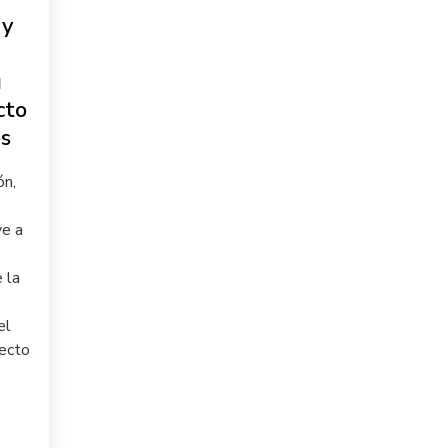
 y
u
cto
es
ón,
ve a
 la
el
yecto