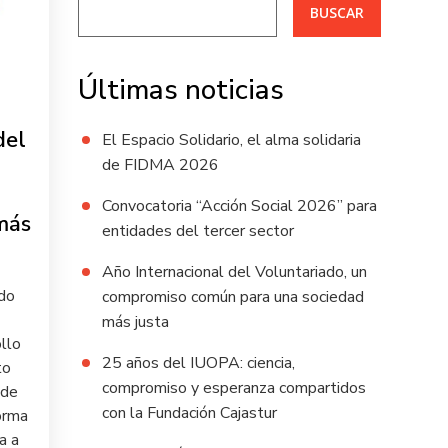
BUSCAR
Últimas noticias
del
El Espacio Solidario, el alma solidaria
de FIDMA 2026
Convocatoria “Acción Social 2026” para
más
entidades del tercer sector
Año Internacional del Voluntariado, un
ado
compromiso común para una sociedad
más justa
llo
25 años del IUOPA: ciencia,
to
compromiso y esperanza compartidos
 de
con la Fundación Cajastur
orma
a a