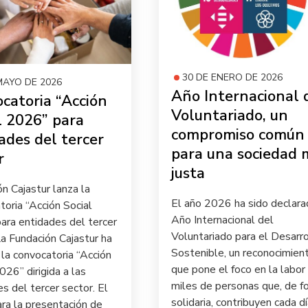
30 DE ENERO DE 2026
MAYO DE 2026
Año Internacional 
catoria “Acción
Voluntariado, un
l 2026” para
compromiso común
ades del tercer
para una sociedad 
r
justa
ón Cajastur lanza la
El año 2026 ha sido declar
oria “Acción Social
Año Internacional del
ara entidades del tercer
Voluntariado para el Desarro
a Fundación Cajastur ha
Sostenible, un reconocimien
la convocatoria “Acción
que pone el foco en la labor
026” dirigida a las
miles de personas que, de f
s del tercer sector. El
solidaria, contribuyen cada dí
ara la presentación de