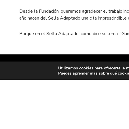
Desde la Fundación, queremos agradecer el trabajo in
año hacen del Sella Adaptado una cita imprescindible en
Porque en el Sella Adaptado, como dice su lema, “Gana
Utilizamos cookies para ofrecerte la m
Puedes aprender más sobre qué cookies
Contacto:
+34 985 102 251
fundacion@fbcajastur.es
2025 © Fundación Cajastur. Todos los derechos rese