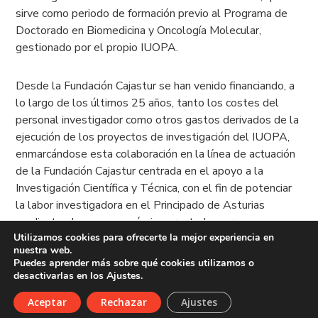
sirve como periodo de formación previo al Programa de
Doctorado en Biomedicina y Oncología Molecular,
gestionado por el propio IUOPA.
Desde la Fundación Cajastur se han venido financiando, a
lo largo de los últimos 25 años, tanto los costes del
personal investigador como otros gastos derivados de la
ejecución de los proyectos de investigación del IUOPA,
enmarcándose esta colaboración en la línea de actuación
de la Fundación Cajastur centrada en el apoyo a la
Investigación Científica y Técnica, con el fin de potenciar
la labor investigadora en el Principado de Asturias
mediante el apoyo económico prestado a grupos
Utilizamos cookies para ofrecerte la mejor experiencia en
científicos y a entidades investigadoras o docentes. Este
nuestra web.
apoyo tiene continuidad a lo largo del presente año
Puedes aprender más sobre qué cookies utilizamos o
2024.
desactivarlas en los Ajustes.
Aceptar
Rechazar
Ajustes