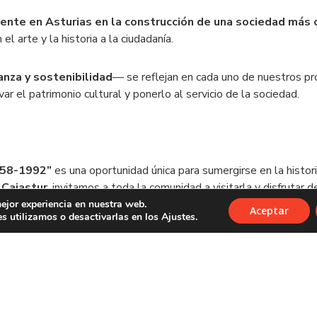
rente en Asturias en la construcción de una sociedad más
el arte y la historia a la ciudadanía.
anza y sostenibilidad
— se reflejan en cada uno de nuestros pr
r el patrimonio cultural y ponerlo al servicio de la sociedad.
1858-1992”
es una oportunidad única para sumergirse en la histor
 Cajastur
, invitamos a toda la comunidad a visitarla y disfrutar
ejor experiencia en nuestra web.
Aceptar
 utilizamos o desactivarlas en los Ajustes.
de Revillagigedo hasta el 12 de octubre de 2025.