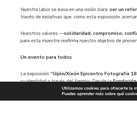
Nuestra labor se basa en una visión clara:
ser un refe
través de iniciativas que, como esta exposición, acercan 
Nuestros valores —
solidaridad, compromiso, confi
para esta muestra reafirma nuestro objetivo de preserva
Un evento para todos
La exposición
“Gijón/Xixón Epicentro Fotografía 
su identidad a través del tiempo. Desde la
Fundación
Utilizamos cookies para ofrecerte la m
Puedes aprender más sobre qué cookies
La exposición estará abierta al público en el Palacio 