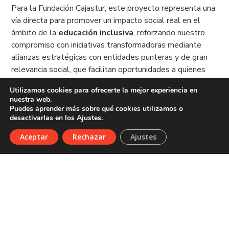
Para la Fundación Cajastur, este proyecto representa una
vía directa para promover un impacto social real en el
ámbito de la
educación inclusiva
, reforzando nuestro
compromiso con iniciativas transformadoras mediante
alianzas estratégicas con entidades punteras y de gran
relevancia social, que facilitan oportunidades a quienes
más lo necesitan.
Utilizamos cookies para ofrecerte la mejor experiencia en
nuestra web.
Puedes aprender más sobre qué cookies utilizamos o
El avance hacia una sociedad más inclusiva requiere
desactivarlas en los Ajustes.
acciones sostenidas, colaboraciones sólidas y proyectos
capaces de cambiar vidas. Las
Escuelas Sensoriales
Aceptar
Rechazar
Ajustes
son un ejemplo de cómo la suma de esfuerzos transforma
el presente de muchos niños y niñas y prepara un futuro
con menos barreras y más oportunidades.