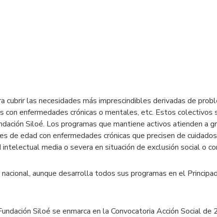
ara cubrir las necesidades más imprescindibles derivadas de prob
as con enfermedades crónicas o mentales, etc. Estos colectivos 
ndación Siloé. Los programas que mantiene activos atienden a 
res de edad con enfermedades crónicas que precisen de cuidados 
ntelectual media o severa en situación de exclusión social o con
el nacional, aunque desarrolla todos sus programas en el Princi
 Fundación Siloé se enmarca en la Convocatoria Acción Social de 