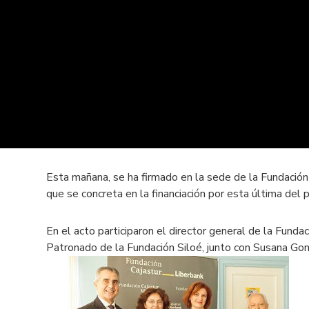
Esta mañana, se ha firmado en la sede de la Fundación 
que se concreta en la financiación por esta última del
En el acto participaron el director general de la Funda
Patronado de la Fundación Siloé, junto con Susana Gon