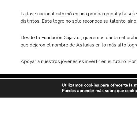
La fase nacional culminó en una prueba grupal y la sel
distintos. Este logro no solo reconoce su talento, sin
Desde la Fundación Cajastur, queremos dar la enhorabu
que dejaron el nombre de Asturias en lo más alto logr
Apoyar a nuestros jóvenes es invertir en el futuro. Por
Utilizamos cookies para ofrecerte la m
Puedes aprender más sobre qué cookies
Contacto:
+34 985 102 251
fundacion@fbcajastur.es