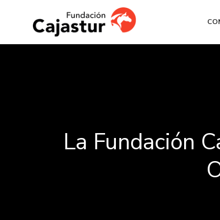
CO
La Fundación Ca
O